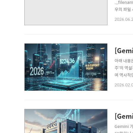
._file
우의 파일 
이콘 위치,
2026.06.
메타데이터만
[Gem
아래 내용은
주'의 역설
며 역사적인 
수세 유입과
2026.02.
이번 주 글
[Gem
Gemini