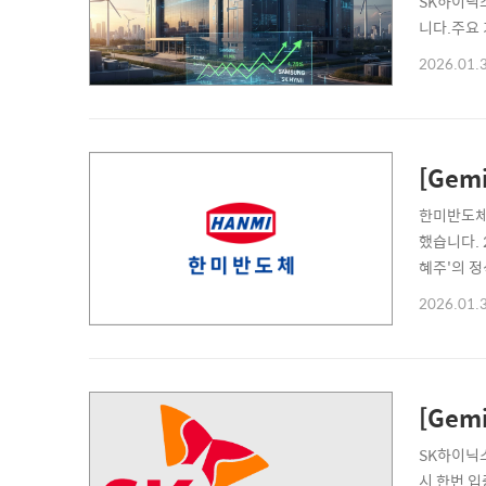
SK하이닉
니다.주요 
종목들은 크
2026.01.
모멘텀입니다
[Gem
한미반도체(
했습니다. 
혜주'의 정
에 달하는 
2026.01.
더 수주를 
[Gem
SK하이닉스
시 한번 입