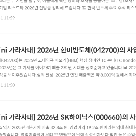
스라는 두 거인을 필두로, 이들에게 핵심 장비와 소재를 공급하는 '소부장(소재
기업 리스트와 2026년 전망을 정리해 드립니다.🏗️ 한국 반도체 주요 주식 리스
게 세 가지 카테고리로 나뉩니다.1. 종합 반도체 (IDM) 및 제조삼성전자 (005
31 11:59
. 2026년 영업이익이 100조 원을 돌파할 것으로 기대되며 '동학개미'의 귀환
ini 가라사대] 2026년 한미반도체(042700)의 
042700)는 2025년 고대역폭 메모리(HBM) 핵심 장비인 TC 본더(TC Bo
2026년은 그 기세를 이어가며 매출 2조 원 시대를 정조준하고 있습니다.📊 2025
석을 보여주었습니다.실적 달성: 2025년 연간 매출액은 약 8,000억 원에서 최대 
압도적 수익성을 기록했습니다.성장 동력: SK하이닉스와 마이크론(Micron) 등
31 11:50
잇달아 확보한 것이 주효했습니다.특이점: 3분기 중 일시적인 수주 이연 이슈(엔.
ini 가라사대] 2026년 SK하이닉스(000660)의 
 역시 2025년 4분기에 매출 32.8조 원, 영업이익 19.2조 원이라는 역대 최
증했습니다. 영업이익률이 무려 **58%**에 달해 삼성전자보다 훨씬 높은 수익