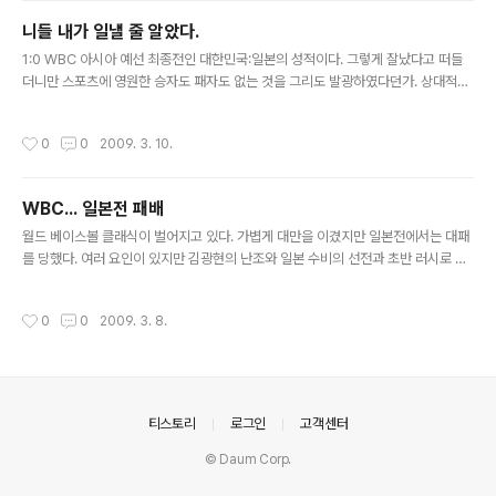
루가 아닐까~ 1점을 만들어낸 그 도루... 점수 주자마자 따라붙는 힘을 발휘하는 근성
니들 내가 일낼 줄 알았다.
이 오늘의 승리를 만들어낸 것이 아닌가 하다. 그나저나 우리 류현진 선수 발에 공 맞
글 내용
았는데... 안아파야..
1:0 WBC 아시아 예선 최종전인 대한민국:일본의 성적이다. 그렇게 잘났다고 떠들
더니만 스포츠에 영원한 승자도 패자도 없는 것을 그리도 발광하였다던가. 상대적으
로 짧은 야구사와 부족한 자원을 가진 대한민국이 일본에 자주 이겨주고 있다는데 그
의미가 크다는 생각이다. 단적으로 고등학교 야구부가 50여개에 지나지 않는다. 일
작성시간
0
0
2009. 3. 10.
본은 1000개가 넘는다던데... 자원이 턱없이 차이가 남에도 불구하고 실력에 있어서
는 크게 뒤지지 않는 모습을 보여주고 있는 것은 어찌보면 대표팀이라는 것이 한정된
인원을 선발할 수 밖에 없고 그 한정된 자원간의 실력차이는 그다지 크지 않다는 것
WBC... 일본전 패배
으로 보인다. 메이저리그가 대단한 리그이고 일본의 야구 리그들이 대단한 것은 인정
글 내용
한다. 그들의 실력과 두터운 선수층 모두 그들의 대단한 자원임..
월드 베이스볼 클래식이 벌어지고 있다. 가볍게 대만을 이겼지만 일본전에서는 대패
를 당했다. 여러 요인이 있지만 김광현의 난조와 일본 수비의 선전과 초반 러시로 인
한 의욕 상실이 패인이 아닐런지... 선수의 컨디션은 늘 좋을 수는 없다. 김광현만을
탓할 수 없는 것도 그런 부분이다. 최고의 포수인 박경완의 투수 리드 투구 패턴을 변
작성시간
0
0
2009. 3. 8.
칙적으로 운용할 수 있도록 했어야 하지 않나 하는 아쉬움이 있었다. 매번 이기기만
을 바라는 것은 아니지만 그래도 콜드게임은 좀 충격적이긴 하다. 대한민국 대표팀이
일요일 중국을 가볍게 이겨주고 월요일에 일본에 다시 복수할 수 있기를 간절히 바란
다. 메이저리그 보스턴 레드삭스의 에이스 마쓰자카에게 한방 날려준 김태균의 시원
했던 대형 아치만을 기억하며 아쉬움을 달랜다~ 아자 아자~!!!
의안내
티스토리
로그인
고객센터
© Daum Corp.