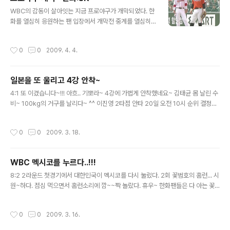
에 맞는 순간의 화면입니다. 홈런치고 들어와서 벤치에서...
글 내용
ㅎㅎ 표정 참~ 이범호 / 국내야구선수 출생 1981년 11월
WBC의 감동이 살아잇는 지금 프로야구가 개막되었다. 한
25일 신체 키181cm, 체중93kg 팬카페 막강한화 떠오르
화를 열심히 응원하는 팬 입장에서 개막전 중계를 열심히
는별 이범호 상세보기
지켜보고 있는데... 한화의 다이나마이트 타선이 다시 한번
기대 되는 한해이다. 어디선가 많이 본 모습의 김태균의 사
작성시간
0
0
2009. 4. 4.
진한장 올려본다. 오늘 경기 장면중~ 대한민국 대표 4번타
자~ 김태균! 김태균 / 국내야구선수 출생 1982년 5월 29
일 신체 키184cm, 체중105kg 팬카페 김태균 팬클럽 ★
일본을 또 울리고 4강 안착~
시리우스★ 상세보기 대한미민국 대표 투수 류현진의 멋진
글 내용
투구폼~ 류현진 / 국내야구선수 출생 1987년 3월 25일
4:1 또 이겼습니다~!!! 아흐.. 기뽀라~ 4강에 가볍게 안착했네요~ 김태균 몸 날린 수
신체 키188cm, 체중104kg 팬카페 미래의 에이스 No.9
비~ 100kg의 거구를 날리다~ ^^ 이진영 2타점 안타 20일 오전 10시 순위 결정전
9 류현진~★ 상세보기 시범경기 홈런왕이된 송광민... 첫
을 치른다네요. 지금 보면... 쿠바가 분위기가 다운되서... 일본이 다시 올라올 가능성
경기에서 2009 시즌 첫 홈런을 기록했다. 새로운 한화의
이 큰데. 아흐 일본전 보는것은 재밌는데 왠지 조마 조마하고 너무 징해요~ ^^ 어쨋
작성시간
0
0
2009. 3. 18.
용병 선..
든 대한민국 야구 대표팀 화이링~
WBC 멕시코를 누르다..!!!
글 내용
8:2 2라운드 첫경기에서 대한민국이 멕시코를 다시 눌렀다. 2회 꽃범호의 홈런... 시
원~하다. 점심 먹으면서 홈런소리에 깜~~짝 놀랐다. 휴우~ 한화팬들은 다 아는 꽃
범호... 꽃보다 범호라는... 꽃남이다. 생긴게 잘 생겨서는 아니지만... 어쨋든... 오래전
부터 그는 꽃범호다. 그가 있어서 한화의 타선이 다이너마이트 타선은 빛나는 것이
작성시간
0
0
2009. 3. 16.
다. 그리고 오늘 결승타의 주인공... 김별명 김태균~ 오늘도 하나 할줄 알았다. 얏호~
신난다. 고영민의 한방도 컷다. 완전 쐬기 포~ 오늘 최고의 발은... 이용규의 2회말 도