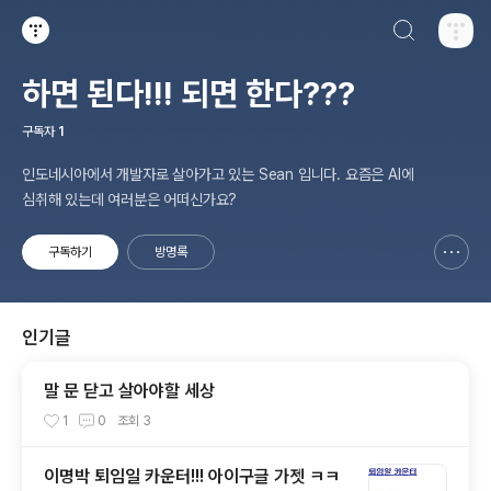
검색하기
티스토리
하면 된다!!! 되면 한다???
구독자
1
인도네시아에서 개발자로 살아가고 있는 Sean 입니다. 요즘은 AI에
심취해 있는데 여러분은 어떠신가요?
구독하기
방명록
신고하기 레이어
열기
인기글
말 문 닫고 살아야할 세상
1
0
조회
3
이명박 퇴임일 카운터!!! 아이구글 가젯 ㅋㅋ