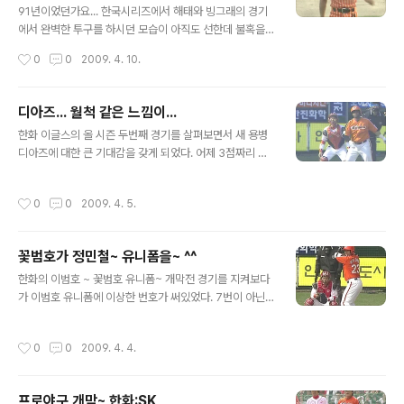
91년이었던가요... 한국시리즈에서 해태와 빙그래의 경기
에서 완벽한 투구를 하시던 모습이 아직도 선한데 불혹을
넘어 43세에 이르셨군요. 나이가 무슨 의미가 있겠습니
작성시간
0
0
2009. 4. 10.
까? 아직도 펑펑 140km 가까운 속도의 공을 뿌리는 모습
에 감탄을 금할 수 없습니다. 모쪼록 3천이닝을 넘어 더 큰
기록을 향해 나아가시기를 기원드립니다. 송진우 / 국내야
디아즈... 월척 같은 느낌이...
구선수 출생 1966년 2월 16일 신체 키180cm, 체중75k
글 내용
한화 이글스의 올 시즌 두번째 경기를 살펴보면서 새 용병
g 팬카페 송골매-송진우선수 팬클럽 상세보기 89년 빙그
디아즈에 대한 큰 기대감을 갖게 되었다. 어제 3점짜리 큰
래에 입단했었는데... 20년이네요 벌써 세월을 빗겨가진
홈런에 이어 오늘도 1점짜리 홈런을 터뜨렸다. SK 이승호
못했지만 당신의 뜨거운 열정을 빼앗지 못하는 것 같네요.
의 공을 통타하여 문학구장 가장 깊은 담장을 넘겼다. 홈런
더 먼곳을 바라보고 나아갈 수 있기를 바랍니다. 당신이 있
작성시간
0
0
2009. 4. 5.
치고 벤치에서... 오늘 경기 8회를 넘기면서 2-5로 밀리고
어 메이저리그 부럽지 않습니다. 축하드립니다.
있지만 승패를 떠나서 젊은 선수들의 활약과 새로운 용병
에 대한 기대가 한껏 되는 한해이다. 한화가 매번 노장들의
꽃범호가 정민철~ 유니폼을~ ^^
활약에만 기댔었는데 20대 젊은 선수들의 활약에 큰 기대
글 내용
를 해볼 수 있는 한해가 아닐까 한다. 그래도 송진우 회장님
한화의 이범호 ~ 꽃범호 유니폼~ 개막전 경기를 지켜보다
정민철 선수 등등 노장들도 죽지 않았다는 것을 보여주시
가 이범호 유니폼에 이상한 번호가 써있었다. 7번이 아닌
길 기대합니다. 이제 3이닝만 더 던지면 3천이닝이네요 와
23번... 이름은 민철이라고 써있는게 아닌가~ 유니폼을 아
우 ^^
마 놓고 왔던 모양이다. 5회 클리닝 타임이 지나고 나서는
작성시간
0
0
2009. 4. 4.
바로 바뀐 유니폼을 볼 수가 있었다. 중계하는데 친절하게
유니폼을 풀샷으로 땡겨 보여주는 쎈쑤~ 자신의 유니폼을
찾아입고 8횡ㅔ는 2점짜리 홈런을 멋지게 날렸네요. 배트
프로야구 개막~ 한화:SK