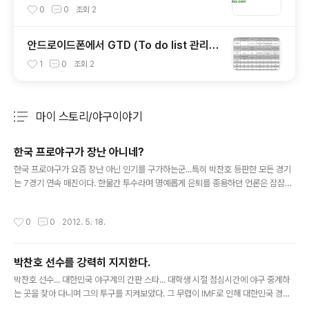
0
0
조회
2
안드로이드폰에서 GTD (To do list 관리)
에 좋은 앱들은 무엇이 있을까?
1
0
조회
2
마이 스토리/야구이야기
분류 전체보기
주요 글 목록
한국 프로야구가 장난 아니네?
글 내용
한국 프로야구가 요즘 장난 아닌 인기를 구가하는군...특히 박찬호 등판한 모든 경기
는 7경기 연속 매진이다. 한물간 투수라며 명예롭게 은퇴를 종용하던 언론은 잠잠해
졌다.꼴찌팀에서 아직까지 단 2승 밖에 못이룬 투수인데... 잠실도 꽉채우는 티켓 파
워... 어디서 나온 것일까? 몇 해 전 부터 한화 이글스는 매년 꼴찌 단골 손님이다. 전
작성시간
0
0
2012. 5. 18.
력보강도 제대로 이루어지지 않는다. 늘 그랬다. 그러다 한번 튀는 때가 있는데 20세
기를 마무리 하던 1999년도가 그랬다. 1986년 빙그레이글스로 창단해서 단한 번
의 한국시리즈 우승의 추억으로 팬들을 이끌어온 팀... 무엇이 팬들을 경기장으로 이
박찬호 선수를 강력히 지지한다.
끄는것인지... 통산 기록연도팀 이름경기수타율승패무승률득점안타홈런출루율장타
글 내용
율도루순위비고1986빙그레1080.236317610.2..
박찬호 선수... 대한민국 야구계의 간판 스타... 대학생 시절 점심시간에 야구 중계하
는 곳을 찾아 다니며 그의 투구를 지켜보았다. 그 무렵이 IMF로 인해 대한민국 경제
가 파탄의 지경에 이르렀고 이런 와중에 국민의 마음을 달래고 힘나게 했던 그이다.