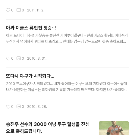
우린 그런 그의 노고에 빚을 진것은 아닌가? 한국에서 선수생활을 마감하고 싶다는
작성시간
0
0
2011. 11. 2.
그의 작은 소망을 그때의 마음의 빚을 담아 강력히 지지한다. 내가 이런다고 꿈쩍 않
하겠지만... 쿨럭~ 어쨋든 그런 의미에서 일구회의 성명 또한 환영하는 바이다. 사단
법인 일구회 "박찬호 특별법 제정하라" 성명
아싸 이글스 류현진 첫승~!
글 내용
아싸 드디어 마수걸이 첫승을 류현진이 이루어냈구나~ 한화이글스 홧팅!!! 이대수가
두산에서 넘어와서 맹타를 터뜨리고.... 한대화 감독님 감독으로써 첫승 축하드립니
다!!!
작성시간
0
0
2010. 3. 31.
또다시 야구가 시작되다...
글 내용
2010 프로야구가 시작되었다... 내가 좋아하는 야구~ 오래 기다렸다 야구야~ 올해
내가 응원하는 이글스는 최하위를 기록할 가능성이 매우크다. 하지만 내가 좋아하는
선수들이 나름의 좋은 성적을 일궈내주기를 바라마지 않는다~ 오늘 개막전에 3:2로
SK에 아쉽게 졌지만 김태완의 홈런포 한방은 올 한해도 시원한 다이너마이트 타선
작성시간
0
0
2010. 3. 28.
을 다시 기대하도록 해준다. 이글스 화이팅!
송진우 선수의 3000 이닝 투구 달성을 진심
으로 축하드립니다.
글 내용