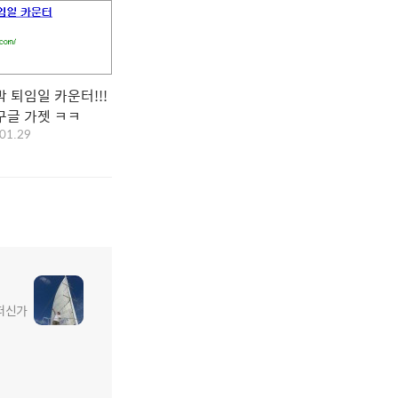
 퇴임일 카운터!!!
구글 가젯 ㅋㅋ
01.29
어떠신가