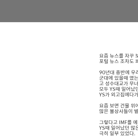
요즘 뉴스를 자꾸 
포털 뉴스 조차도 
90년대 중반에 우
군대에 있을때 였는
고 성수대교가 무너
모두 YS때 일어났던.
YS가 외고집에다가 
요즘 보면 건물 위
많은 불상사들이 벌
그렇다고 IMF를 
YS때 일어났던 많은
극히 일부 있었다.