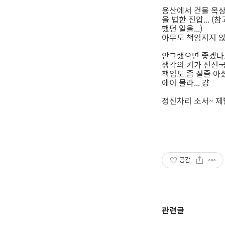
용산에서 건물 옥상
을 법한 진압... 
했던 일을...)
아무도 책임지지 않는
안그랬으면 좋겠다
생각의 키가 선진국
책임도 좀 질줄 아셨
에이 몰라... 걍
정신차리 소서~ 제
공감
관련글