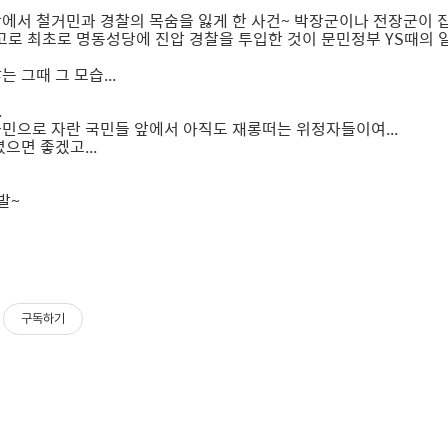
에서 철거민과 경찰의 목숨을 잃게 한 사건~ 박장군이나 전장군이
(참고로 최초로 명동성당에 진압 경찰을 투입한 것이 문민정부 YS때의 
 그때 그 모습...
.
민으로 자란 국민들 앞에서 아직도 재롱떠는 위정자들이여...
으면 좋겠고...
발~
구독하기