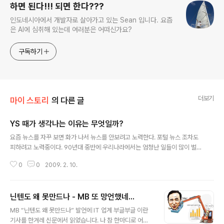
하면 된다!!! 되면 한다???
인도네시아에서 개발자로 살아가고 있는 Sean 입니다. 요즘
은 AI에 심취해 있는데 여러분은 어떠신가요?
구독하기
더보기
마이 스토리
의 다른 글
YS 때가 생각나는 이유는 무엇일까?
글 내용
요즘 뉴스를 자꾸 보면 화가 나서 뉴스를 안보려고 노력한다. 포털 뉴스 조차도
피하려고 노력중이다. 90년대 중반에 우리나라에서는 엄청난 일들이 많이 벌어
졌었던 기억이 생생하다. 군대에 있을때 였는데... 비행기가 추락하고 관광여객
0
0
2009. 2. 10.
선이 침몰했고 기차가 탈선하고 삼풍백화점이 무너지고 성수대교가 무너졌었
다. 그런 후 97년말 IMF가 우리나라를 덮치고 모든 것을 마무리했다. 모두 YS
때 일어났던... 엄청난 일들... YS가 외고집에다가 독(毒)실(?)한 개신교 신도였
닌텐도 왜 못만드나 - MB 또 망언했네...
는데... 요즘 보면 건물 위에서 사람이 불타 죽고, 산에서 대보름 행사하다가 목
글 내용
숨을 잃는 사람들이 발생하는 등... 많은 불상사들이 벌어지고 있다. 일어나지 말
MB “닌텐도 왜 못만드나” 발언에 IT 업계 부글부글 이란
아야 할 일들이... 왜 자꾸 일어나는 것인가? 그렇다고 IMF를 예견하고 사회적 ..
기사를 한겨레 신문에서 읽었습니다. 나 참 한마디로 어이