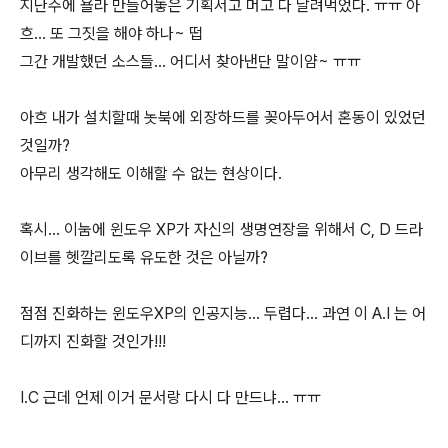
지난주에 욜라 만들어놓은 기획서고 머고 다 날려먹었다. ㅠㅠ 아
흐... 또 그짓을 해야 하나~ 떱
그간 개발했던 소스들... 어디서 찾아낸단 말이얌~ ㅠㅠ
아흐 내가 설치할때 놋북에 외장하드를 꽂아두어서 혼동이 있었던
것일까?
아무리 생각해도 이해할 수 없는 현상이다.
혹시... 이눔에 윈도우 XP가 자신의 생명연장을 위해서 C, D 드라
이브를 헷깔리도록 유도한 것은 아닐까?
점점 진화하는 윈도우XP의 인공지능... 두렵다... 과연 이 A.I 는 어
디까지 진화할 것인가!!!
I.C 근데 언제 이거 문서랑 다시 다 만드냐... ㅠㅠ