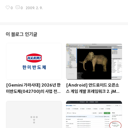
상실입니다. 그럼 우리 국회는 왜 생산적인 활동 못합니까?
0
0
2009. 2. 9.
왜 미국같이 민주주의 정착 못시킵니까? 정부는 왜 아직도
비리 척결 하나 못해서 국가 신인도에 꼴찌하고 다니십니
까? 국회의원님들~ 정부에 앉아계신 고위 공무원님들~ 칼
출퇴근 하시면서 마음껏 자신의 능력을 구사할 수 있는 환
경이 제공되는데도 일 않하고 노시죠? 정말... 소프트웨어
이 블로그 인기글
개발자들이 3D 업종에 종사하는 사람이 되었다는 것은 이
미 세상이 다 알고 있는 공공연한 사실입니다. 죽어라 일해
도 쥐꼬리 만한 급여에 고통받습니다. 이건 개인으로 보았
을때 그렇습니다. 기업 자체로 보면 더 열악하죠. 인건비 따
먹기 프로젝트나 수행해야 하는..
[Gemini 가라사대] 2026년 한
[Android] 안드로이드 오픈소
미반도체(042700)의 사업 전망
스 게임 개발 프레임워크 2. jMon
은?
keyEngine