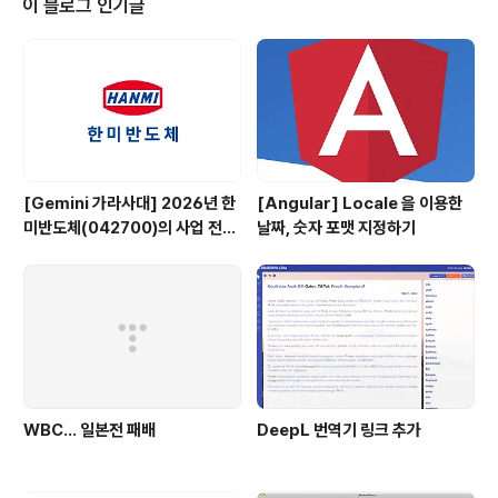
이 블로그 인기글
아내는 등 어마어마한 화산재가 태양을 가려 지구를 천 년
동안 빙하기에 들어가도록 만들었고, 이로 인해 이 시기의
인류 대부분이 멸종하고 몇 만명 수준의 인류만이 살아남
아 유전적 병목현상을 일으켰다는 설도 있습니다. (예전..
[Gemini 가라사대] 2026년 한
[Angular] Locale 을 이용한
미반도체(042700)의 사업 전망
날짜, 숫자 포맷 지정하기
은?
WBC... 일본전 패배
DeepL 번역기 링크 추가