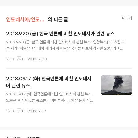
더보기
인도네시아/인도네시아 관련 뉴스
의 다른 글
2013.9.20 (금) 한국 언론에 비친 인도네시아 관련 뉴스
글 내용
2013.9.20 (금) 한국 언론에 비친 인도네시아 관련 뉴스 [연합뉴스] "미스월드
는 가라" 이슬람 미인대회 개최세계 이슬람 국가를 대표해 참가한 20명의 미인
들, 머리에 히잡을 쓰고 발까지 가리는 긴 치마를 입었습니다.발리에서 열리고
0
0
2013. 9. 20.
있는 2013 미스월드 선발대회에 대항해 자카르타에서 열린 이슬람 미인대회에
참가자들입니다.이슬람 여성만 참가한 이 대회에서 참가자들은 최신 이슬람 패
션을 선보이고 코란 암송으로 독실한 이슬람 신앙을 드러냈습니다.
2013.09.17 (화) 한국언론에 비친 인도네시
아 관련 뉴스
글 내용
2013.09.17 (화) 한국언론에 비친 인도네시아 관련 뉴스
오늘은 별 차이없는 뉴스들이 이어져서리... 화산 분화 사진
들만 올려봅니다. 북부 수마트라(Sumatera Utara) 의 시
0
0
2013. 9. 17.
나붕 화산(Gunung Sinabung, 해발 2,460m)이 분화를
하고 있습니다.이 화산은 토바호로 알려진 칼데라호 근처
에 있는 화산인데... 토바(Toba) 화산은 폭발지수가 8 이
었을 정도로 지구 최악의 화산 폭발 중 하나로 꼽힙니다.당
시 폭발로 인해 100억톤의 황산과 6억톤의 이산화황을 쏟