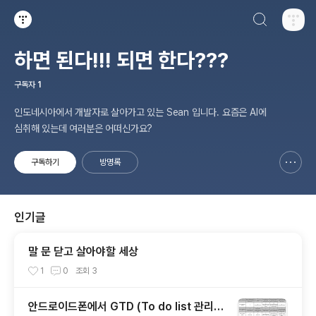
검색하기
티스토리
하면 된다!!! 되면 한다???
구독자
1
인도네시아에서 개발자로 살아가고 있는 Sean 입니다. 요즘은 AI에
심취해 있는데 여러분은 어떠신가요?
구독하기
방명록
신고하기 레이어
열기
인기글
말 문 닫고 살아야할 세상
1
0
조회
3
안드로이드폰에서 GTD (To do list 관리)