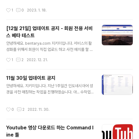
keyserver keyserver.ubuntu.com --recv-keys
작성시간
1
0
2023. 1. 18.
68980A0EA10B4DE8
[12월 21일] 업데이트 공지 - 회원 전용 서비
스 베타 테스트
글 내용
안녕하세요. bentarya.com 지키미입니다. 서비스의 활
성화를 위해서 회원이 직접 업로드 하고 사전 매치를 할 수
있는 기능을 추가하였습니다. 회원가입은 아주 간단한 형
작성시간
1
2
2022. 12. 21.
식으로 만들었습니다. 매치 목록 조회도 되고, 매치 신청이
가능합니다. 회원 전용 서비스 페이지를 이용하여 기능을
확인하실 수 있습니다. 일반에 오픈하지 못하는 이유는 서
11월 30일 업데이트 공지
비스를 무제한으로 열어두는 경우 시스템이 버텨낼 재간이
글 내용
안녕하세요. 지키미입니다. 지난 1주일간 인도네시아어 성
없습니다. 그로 인해서 회원에 한해서 서비스가 가능하도
경을 사전 매칭하는 작업을 진행하였습니다. 아... 수작업을
록 제한하였습니다. 이점 양해 부탁드립니다. 공개를 하지
한 것은 아니구요... 프로그램으로 돌렸습니다. 금일 신약까
않는 경우 본인 계정으로 로그인 해서 회원 전용 서비스 페
지 모두 매핑이 완료되어 정리하여 올려놓았습니다. 신문
이지를 통해서 확인 가능합니다. 향후 공개한 글들이 좀 쌓
작성시간
0
2
2022. 11. 30.
기사는 하루에 한개씩 올라가지만 성서는 방대한 양의 내
이면 다른 회원분들과 공유하여 볼 수 있는 화면을 추가할
용이 다 올라가 있으니 차근 차근 공부하시는데 도움이 되
예정입니다. 기존의 기능들은 그..
실 것 같아서 도전하게 되었습니다. 참고로 인도네시아어
Youtube 영상 다운로드 하는 Command l
에서 신을 뜻하는 단어가 여러가지가 있는데 일반적으로 t
ine 툴
uhan 이라고 합니다만 성경에서는 천주교에서 칭하는 하
글 내용