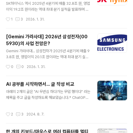
압도적 수익성을 기록했습니다.성장 동력: SK하이닉스와
SK하이닉스 역시 2025년 4분기에 매출 32.8조 원, 영업
마이크론(Micron) 등 주요 HBM 제조사들로부터 수천억
이익 19.2조 원이라는 역대 최대 분기 실적을 발표하며 AI
원 규모의 듀얼 TC 본더 수주를 잇달아 확보한 것이 주효
메모리 분야의 절대 강자임을 다시 한번 입증했습니다. 영
작성시간
1
3
2026. 1. 31.
했습니다.특이점: 3분기 중 일시적인 수주 이연 이슈(엔..
업이익률이 무려 **58%**에 달해 삼성전자보다 훨씬 높
은 수익성을 보여주고 있는 점이 특징입니다.🚀 2026년
성장이 기대되는 부분 (Opportunity)SK하이닉스의 20
[Gemini 가라사대] 2026년 삼성전자(00
26년 키워드는 **'초격차 유지'**와 **'수익성 극대화'*
5930)의 사업 전망은?
*입니다.HBM4 시장 선점 및 점유율 수성: SK하이닉스는
글 내용
2025년 말 이미 HBM4 양산 체계를 구축했으며, 2026
Gemini 가라사대... 삼성전자가 2025년 4분기에 매출 9
년 엔비디아향 물량의 약 3분의 2를 확보한 것으로 알려졌
3.8조 원, 영업이익 20.1조 원이라는 역대 최대 분기 실적
습니다. HBM3E에 이어 HBM4에서도 압도적인 시장 점
을 발표하며 화려하게 한 해를 마무리했습니다. 질문하신
작성시간
0
0
2026. 1. 31.
유율(60% 이상 예상)을 유지하며 이익 성장을 견인할..
2026년 사업 전망에 대해 현재 발표된 데이터와 시장 분
석을 바탕으로 성장 포인트와 위험 요소를 정리해 드립니
다.🚀 2026년 성장이 기대되는 부분 (Opportunity)20
AI 공부를 시작하면서... 글 작성 비교
26년은 삼성전자가 단순한 실적 회복을 넘어 **'AI 반도
글 내용
아래의 2개의 글은 "AI 무관심 하다가는 무덤 행이다" 라는
체 주도권 탈환'**과 **'수익성 극대화'**를 노리는 해가
제목을 주고 글을 작성하도록 해보았습니다.* ChatGPT
될 것으로 보입니다.HBM4 양산 및 공급 확대: 삼성은 20
로 작성한 글 내용최근 몇 년간 인공지능(AI)은 우리의 생
26년 1분기부터 차세대 고대역폭 메모리인 HBM4 양산
활과 비즈니스 환경을 크게 바꾸고 있습니다. AI 기술의 발
을 시작할 계획입니다. 특히 엔비디아(NVIDIA) 등 대형 고
작성시간
2
3
2024. 8. 7.
전은 놀라운 속도로 이루어지고 있으며, 이는 많은 이들에
객사로의 공급 통로가 열리면서, 그간 SK하이닉스에..
게 새로운 기회를 제공하고 있습니다. 하지만 여전히 많은
사람들은 AI에 대해 관심을 가지지 않거나, 그 중요성을 충
한 개의 키보드/마우스로 여러 컴퓨터를 멀티