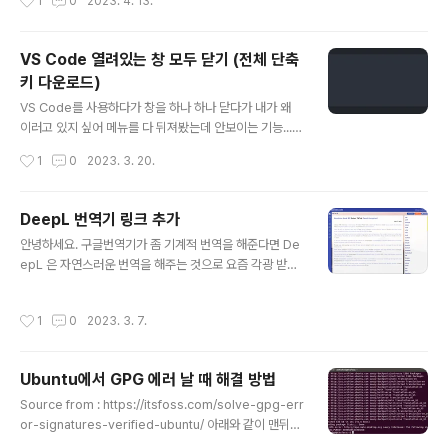
1
0
2023. 4. 13.
dentials: error storing credentials - err: exit stat
us 1, out: `error getting credentials - err: exit sta
tus 1, out: `A specified logon session does not
VS Code 열려있는 창 모두 닫기 (전체 단축
exist. It may already have been terminated.`` 해
키 다운로드)
결 책은 다음과 같습니다. 사용하시는 OS에 따라 다르겠습
글 내용
니다만... ~/.docker..
VS Code를 사용하다가 창을 하나 하나 닫다가 내가 왜
이러고 있지 싶어 메뉴를 다 뒤져봤는데 안보이는 기능...
열려있는 창 모두 닫기 기능... 명령어 팔레트를 열어서 쭈
작성시간
1
0
2023. 3. 20.
욱 보니 아래와 같이 나오네요. 명령어 팔레트는 Ctrl + Sh
ift + P 열려있는 창 하나 닫기는 Ctrl + W 열려있는 창 모
두 닫기는 Ctrl + K + W 참고로 맥에서는 Ctrl 키 대신 C
DeepL 번역기 링크 추가
md 키를 누르시면 됩니다. 기억력이 떨어지는 메모~! 단
글 내용
안녕하세요. 구글번역기가 좀 기계적 번역을 해준다면 De
축키는 요기에서 다운로드 가능합니다.
epL 은 자연스러운 번역을 해주는 것으로 요즘 각광 받고
있습니다. 해당 사이트로 링크를 추가하여 번역 하시는데
참고가 될 수 있도록 하였습니다. 참고로 아래와 같이 전문
작성시간
1
0
2023. 3. 7.
이 이동되지 않고 짤려서 전달됩니다. 왜냐하면 URL 링크
로 던지기 때문에 글자수가 제한되어 전달되는 현상이 있
습니다. 관련해서는 불편하시겠지만 본문을 복사하셔서 붙
Ubuntu에서 GPG 에러 날 때 해결 방법
여넣어 사용하시기 바랍니다. 감사합니다.
글 내용
Source from : https://itsfoss.com/solve-gpg-err
or-signatures-verified-ubuntu/ 아래와 같이 맨뒤의
키값을 바꿔서 처리하면 됩니다. sudo apt-key adv --