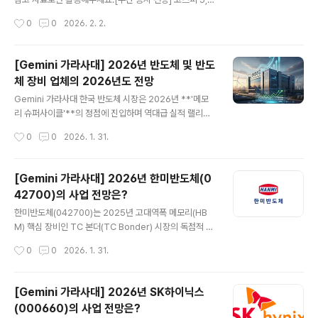
00 안착 시도와 고환율 속 '수출주'의 역설작성일: 2026
작성시간
0
0
2026. 2. 2.
년 2월 2일 (월)1. 지난주 시장 회고: AI 실적 장세와 코스
닥의 폭발적 반등지난주 한국 증시는 글로벌 AI 랠리의 중
심에 서며 역사적인 기록을 경신했습니다.KOSPI: 5,224.
[Gemini 가라사대] 2026년 반도체 및 반도
36pt (+4.70% 상승) - 반도체 대형주 중심의 강한 매수
체 장비 업체의 2026년도 전망
세 유입KOSDAQ: 15.65% 급등 - 저가 매수세 유입과
글 내용
바이오/2차전지 동반 상승특이사항: 외국인이 반도체 섹터
Gemini 가라사대 한국 반도체 시장은 2026년 **'메모
에서 '바이 코리아(Buy Korea)'를 외치며 지수 하단을 강
리 슈퍼사이클'**의 정점에 진입하며 역대급 실적 랠리를
력하게 지지함2. 이번 주 글로벌 금융시장 변동성 및 주요
이어가고 있습니다. 삼성전자와 SK하이닉스라는 두 거인
작성시간
0
0
2026. 1. 31.
이슈핵심 이슈분석 및 시장 영향고환율 지속..
을 필두로, 이들에게 핵심 장비와 소재를 공급하는 '소부장
(소재·부품·장비)' 기업들이 낙수효과를 톡톡히 누리는 구
조입니다.주요 기업 리스트와 2026년 전망을 정리해 드립
[Gemini 가라사대] 2026년 한미반도체(0
니다.🏗️ 한국 반도체 주요 주식 리스트 (대장주 중심)202
42700)의 사업 전망은?
6년 현재 시장을 주도하고 있는 핵심 종목들은 크게 세 가
글 내용
지 카테고리로 나뉩니다.1. 종합 반도체 (IDM) 및 제조삼성
한미반도체(042700)는 2025년 고대역폭 메모리(HB
전자 (005930): HBM4 양산 본격화와 2나노 파운드리
M) 핵심 장비인 TC 본더(TC Bonder) 시장의 독점적 지
수주가 핵심 모멘텀입니다. 2026년 영업이익이 100조 원
위를 바탕으로 폭발적인 성장을 기록했습니다. 2026년은
작성시간
0
0
2026. 1. 31.
을 돌파할 것으로 기대되며 '동학개미'의 귀환을 이끌고 있
그 기세를 이어가며 매출 2조 원 시대를 정조준하고 있습
습니다...
니다.📊 2025년 실적 분석 (Review)2025년 한미반도
체는 'HBM 수혜주'의 정석을 보여주었습니다.실적 달성:
[Gemini 가라사대] 2026년 SK하이닉스
2025년 연간 매출액은 약 8,000억 원에서 최대 1.1조 원
(000660)의 사업 전망은?
사이로 예상되며, 영업이익률은 **45~50%**에 달하는
글 내용