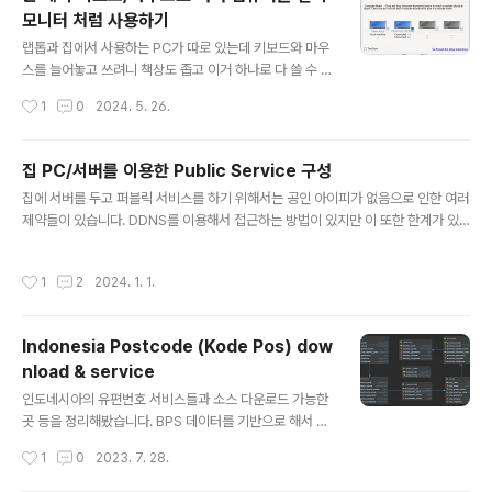
분히 인식하지 못하고 있습니다. AI에 대한 무관심은 개인
모니터 처럼 사용하기
과 기업 모두에게 부정적인 영향을 미칠 수 있습니다. 왜 AI
글 내용
에 관심을 가져야 하는지, 그리고 어떻게 AI를 잘 활용할 수
랩톱과 집에서 사용하는 PC가 따로 있는데 키보드와 마우
있는지에 대해 이야기해보겠습니다.1. AI는 일자리를 변화
스를 늘어놓고 쓰려니 책상도 좁고 이거 하나로 다 쓸 수 없
시킨다AI는 단순한 자동화를 넘어서, 복잡한 문제를 해결
을까 고민하다가 검색을 하니... MS에서 제공하는 유틸리
작성시간
1
0
2024. 5. 26.
하고 새..
티가 떡 하니 나오네요. Microsoft Garage Mouse wit
hout Borders 라는 프로그램입니다.컴터간의 경계 없이
마우스와 키보드를 함께 사용할 수 있는 프로그램이라고
집 PC/서버를 이용한 Public Service 구성
생각하시면 됩니다. 다운로드 : 마이크로소프트 다운로드
글 내용
집에 서버를 두고 퍼블릭 서비스를 하기 위해서는 공인 아이피가 없음으로 인한 여러
페이지 다운 받으시면 MouseWithoutBordersSetup.
제약들이 있습니다. DDNS를 이용해서 접근하는 방법이 있지만 이 또한 한계가 있
msi 라는 파일이 생깁니다.해당 파일을 실행 하시면 설치
습니다. 이럴때 사용해볼 수 있는 방법이 클라우드와 연동해서 VPN을 이용한 서비
가 진행되는데요. 설치하는 방법과 설정하는 방법은 인포
스를 구성하는 방법입니다. 제가 사용하고 있는 서비스 구성 형태를 간단히 기술해보
헬풀님의 블로그를 참고해주세요. 인포헬풀IT 및 생활 전
작성시간
1
2
2024. 1. 1.
려고 합니다. 사용한 솔루션 리스트는 다음과 같습니다. 1. Nginx Proxy Manager
반에 걸쳐 유용한 정보를 공유하는 사이트 입니다.infohel
2. Tailscale Nginx Proxy Manager는 AWS에 nginx proxy manager를 d
pf..
ocker-compose를 이용해서 설치합니다. version: '3.8' services: app: ima
Indonesia Postcode (Kode Pos) dow
ge: 'jc21/nginx-proxy-manager:latest' rest..
nload & service
글 내용
인도네시아의 유편번호 서비스들과 소스 다운로드 가능한
곳 등을 정리해봤습니다. BPS 데이터를 기반으로 해서 정
리된 파일을 아래 github 에서 다운로드 하실 수 있습니다.
작성시간
1
0
2023. 7. 28.
서비스 개발 하실때 도움되실 듯합니다. 지도에 지역을 표
시하기 쉽게 geojson 파일도 제공하니 GIS 하시는 분들