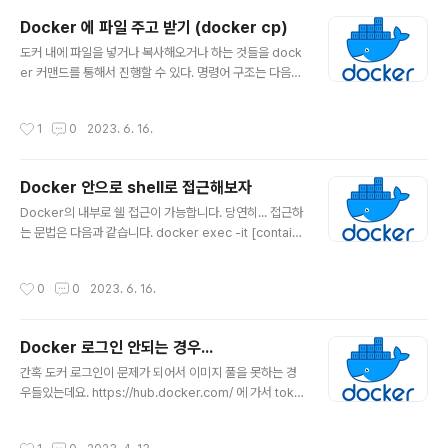
도 도움이 되실꺼에요. https://github.com/ArrayAcc
Docker 에 파일 주고 받기 (docker cp)
ess/Indonesia-Postal-And-Area GitHub - Array
글 내용
도커 내에 파일을 넣거나 복사해오거나 하는 것들을 dock
Access/Indonesia-Postal-And-Area: Indonesia
er 커맨드를 통해서 진행할 수 있다. 명령어 구조는 다음과
Postal Code & Area (BPS) Indonesia Postal Cod
같습니다. docker cp [OPTIONS] CONTAINER:SRC
e & Area (BPS). Contribute to ArrayAccess/Indo
_PATH DEST_PATH|- docker cp [OPTIONS] SRC
nesia-Postal-And..
작성시간
1
0
2023. 6. 16.
_PATH|- CONTAINER:DEST_PATH ##########
################################ # 컨
테이너 밖에서 컨테이너 안으로 복사 #############
Docker 안으로 shell로 접근해보자
############################# $ dock
글 내용
er cp postgres:/backup/backup.dump ./downlo
Docker의 내부로 쉘 접근이 가능합니다. 당연히... 접근하
ad #################################
는 문법은 다음과 같습니다. docker exec -it [contain
######### # 컨테이너 안에서 컨테이너 밖으로 ..
er] /bin/bash ex) postgres 컨테이너에 접근하기 ##
############# # 쉘에 접근하기 ###########
작성시간
0
0
2023. 6. 16.
#### $ ~$ docker exec -it postgres /bin/bash
bash-5.1# ls backup etc mnt run tmp bin home o
pt sbin usr dev lib proc srv var docker-entrypoi
Docker 로그인 안되는 경우...
nt-initdb.d media root sys bash-5.1# 쉘로 들어가
글 내용
지 않고 바로 실행을 할 수 있습니다. 문법은 다음과 같습니
간혹 도커 로그인이 문제가 되어서 이미지 풀을 못하는 경
다. 명령들 이라고 한 이유는 여러개의 명령을 연속으로 실
우들있는데요. https://hub.docker.com/ 에 가서 toke
행..
n을 새로 발급 받아서도 해보고 별 짓을 다 했는데 안되더
군요. docker login -u Password: Error saving cre
작성시간