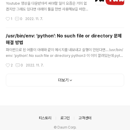
느님, 개신교에서 칭하는 하나님을 allah (알라) 라고 씁니
Youtube 영상을 다운받아서 써야할 일이 요즘은 거의 없
다. 이슬람의 알라신과 구분해서 보셔야 합니다. 일반적으
겠지만 그래도 있다면 아래의 툴을 한번 사용해보길 바란
로 무슬림들은 아올로(아울로)로 발음합니다. 제가 이 부분
다. https://youtube-dl.org/ youtube-dl As every
작성시간
1
0
2022. 11. 7.
에 전문가가 아니라서 저렇게 거의..
body already knows our dev repository has be
en reinstated not so long ago. You can read the
full story here. We would like to thank GitHub for
/usr/bin/env: ‘python’: No such file or directory 문제
standing up for youtube-dl and making it possib
해결 방법
le to continue development without dropping an
글 내용
y features. youtube-dl.org 설치 방법은 http://ytdl-
파이썬으로 된 어플이 아래와 같이 메시지를 내보내고 실행이 안된다면... /usr/bin/
org.git..
env: ‘python’: No such file or directory python3 이 이미 깔려있는데 pyth
on 을 찾는다. 그냥 링크나 알리아스 하나 만들어주면 되지 않을까? 하지만 안된다.
작성시간
2
0
2022. 11. 7.
# Alias를 선언해보았으나... alias python=python3 # 여전히 같은 에러가 발생
했다. /usr/bin/env: ‘python’: No such file or directory 솔루션은 python-is
-python3 를 설치하면 해결된다. sudo apt install python-is-python3 굳이
더보기
python을 사용하지 않는다면 python3와 함께 둘다 설치할 필요 없이 python3만
..
의안내
티스토리
로그인
고객센터
© Daum Corp.