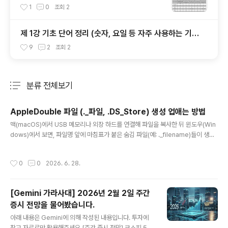
에 좋은 앱들은 무엇이 있을까?
1
0
조회
2
제 1강 기초 단어 정리 (숫자, 요일 등 자주 사용하는 기본
단어들...)
9
2
조회
2
분류 전체보기
주요 글 목록
AppleDouble 파일 (._파일, .DS_Store) 생성 업애는 방법
글 내용
맥(macOS)에서 USB 메모리나 외장 하드를 연결해 파일을 복사한 뒤 윈도우(Win
dows)에서 보면, 파일명 앞에 마침표가 붙은 숨김 파일(예: ._filename)들이 생성
되어 지저분하게 보이는 현상이 있습니다.이 파일들은 macOS의 **Unix 기반 파
일 시스템(APFS, Mac OS 확장)**이 윈도우의 파일 시스템(FAT32, exFAT, NT
작성시간
0
0
2026. 6. 28.
FS)으로 파일을 복사할 때 발생하는 애플 더블(AppleDouble) 파일입니다. 맥에서
는 파일의 메타데이터(아이콘 위치, 태그, 확장자 정보 등)를 '리소스 포크(Resourc
e Fork)'라는 곳에 저장하는데, 이를 지원하지 않는 윈도우 파일 시스템으로 넘어가
[Gemini 가라사대] 2026년 2월 2일 주간
면서 메타데이터만 분리되어 ._ 형태의 숨김 파일로 생성되는 것입니다.이를 생성되
증시 전망을 물어봤습니다.
지 않게..
글 내용
아래 내용은 Gemini에 의해 작성된 내용입니다. 투자에
참고 자료로만 활용해주세요.[주간 증시 전망] 코스피 5,2