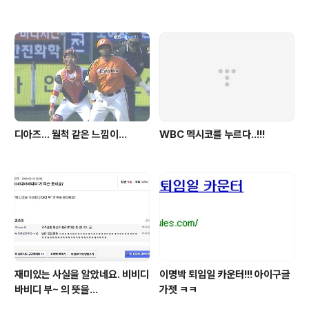
디아즈... 월척 같은 느낌이...
WBC 멕시코를 누르다..!!!
재미있는 사실을 알았네요. 비비디
이명박 퇴임일 카운터!!! 아이구글
바비디 부~ 의 뜻을...
가젯 ㅋㅋ