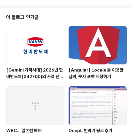
으며 이중 인도네시아가 38%를 차지해 중국(33%)을 처음으로 앞질렀다고 밝
혔다.인도네시아는 작년 4분기에 인터넷 공격 출발 비중에서 10위 안에 들지
못했으나 지난 1분기에는 21%로 급증, 중국(34%)에 이어 2위에 올랐다.아카
이 블로그 인기글
마이는 그러나 이 분석은 IP 주소를 추적한 것이기 때문에 해커들의 실제 위치
를 의미하..
[Gemini 가라사대] 2026년 한
[Angular] Locale 을 이용한
미반도체(042700)의 사업 전망
날짜, 숫자 포맷 지정하기
은?
WBC... 일본전 패배
DeepL 번역기 링크 추가