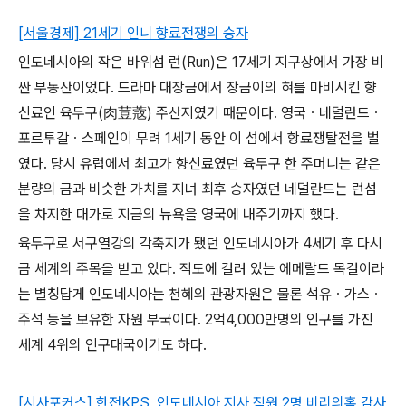
[서울경제] 21세기 인니 향료전쟁의 승자
인도네시아의 작은 바위섬 런(Run)은 17세기 지구상에서 가장 비
싼 부동산이었다. 드라마 대장금에서 장금이의 혀를 마비시킨 향
신료인 육두구(肉荳蔲) 주산지였기 때문이다. 영국ㆍ네덜란드ㆍ
포르투갈ㆍ스페인이 무려 1세기 동안 이 섬에서 항료쟁탈전을 벌
였다. 당시 유럽에서 최고가 향신료였던 육두구 한 주머니는 같은
분량의 금과 비슷한 가치를 지녀 최후 승자였던 네덜란드는 런섬
을 차지한 대가로 지금의 뉴욕을 영국에 내주기까지 했다.
육두구로 서구열강의 각축지가 됐던 인도네시아가 4세기 후 다시
금 세계의 주목을 받고 있다. 적도에 걸려 있는 에메랄드 목걸이라
는 별칭답게 인도네시아는 천혜의 관광자원은 물론 석유ㆍ가스ㆍ
주석 등을 보유한 자원 부국이다. 2억4,000만명의 인구를 가진
세계 4위의 인구대국이기도 하다.
[시사포커스] 한전KPS, 인도네시아 지사 직원 2명 비리의혹 감사