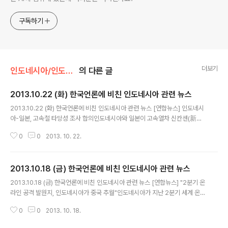
구독하기
더보기
인도네시아/인도네시아 관련 뉴스
의 다른 글
2013.10.22 (화) 한국언론에 비친 인도네시아 관련 뉴스
글 내용
2013.10.22 (화) 한국언론에 비친 인도네시아 관련 뉴스 [연합뉴스] 인도네시
아-일본, 고속철 타당성 조사 합의인도네시아와 일본이 고속열차 신칸센(新幹
線)을 인도네시아에 도입하기 위한 타당성 조사를 내년에 실시하기로 합의했다
0
0
2013. 10. 22.
고 인도네시아와 일본 언론이 19일 보도했다.양국 간 협상에 정통한 한 소식통
은 일본 국제협력기구(JICA)가 이르면 내주 인도네시아 정부와 양해각서에 서
명할 것이라며 자바 섬 고속철도 건설계획에 대한 타당성 조사가 내년부터 3년
2013.10.18 (금) 한국언론에 비친 인도네시아 관련 뉴스
간 진행될 것이라고 말했다.그는 일본이 고속철 사업 타당성 조사 계약을 수주
글 내용
할 것이 확실시됨에 따라 인도네시아 고속철 사업 수주 경쟁에서 중국과 한국에
2013.10.18 (금) 한국언론에 비친 인도네시아 관련 뉴스 [연합뉴스] "2분기 온
한발 앞서게 됐다고 덧붙였다.인도네시아 정부는 2011년 경제 발전 촉진을 위
라인 공격 발원지, 인도네시아가 중국 추월"인도네시아가 지난 2분기 세계 온라
해 자카르타와 자바섬 동..
인 공격 트래픽에서 중국을 추월, 최대 온라인 공격 발원지로 기록됐다고 인도
0
0
2013. 10. 18.
네시아 언론이 17일 보도했다.미국의 클라우드 플랫폼 기업인 '아카마이'는 2
분기 인터넷 현황 보고서에서 2분기 세계 인터넷 공격 출발지는 175개국이었