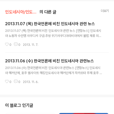
더보기
인도네시아/인도네시아 관련 뉴스
의 다른 글
2013.11.07 (목) 한국언론에 비친 인도네시아 관련 뉴스
글 내용
2013.11.07 (목) 한국언론에 비친 인도네시아 관련 뉴스 [연합뉴스] 인도네시
아 노동자 수만명 사우디서 구금.추방 위기사우디아라비아에서 불법 체류 외국
인 노동자에 대한 사면 기간이 끝남에 따라 인도네시아 노동자 수만명이 구금되
0
0
2013. 11. 7.
거나 추방될 위기를 맞고 있다고 인도네시아 언론이 6일 보도했다.인도네시아
이주노동자 파견·보호청의 줌후르 히다얏 청장은 이같이 밝히고 "정부는 적절한
서류를 갖추지 못한 인도네시아 이주노동자들 문제가 잘 해결될 수 있도록 계속
2013.11.06 (수) 한국언론에 비친 인도네시아 관련뉴스
노력할 것"이라고 말했다.인도네시아 정부 기록상 사우디에 적법한 입국·거주
글 내용
서류 없이 머무는 이주노동자는 7만3천600여명에 달하고 있다.사우디 정부의
2013.11.06 (수) 한국언론에 비친 인도네시아 관련뉴스 [연합뉴스] 인도네시
이런 조치는 불법 체류 노동자 때문에 국내 실업문제가 심각해져 가고 있다는
아 해커단체, 호주 웹사이트 해킹인도네시아 해커단체가 자카르타 주재 호주 대
지적에 따른 것으로 분석..
사관의 스파이행위에 대한 항의 표시로 호주 인터넷 웹사이트 170개를 해킹했
0
0
2013. 11. 6.
다고 인도네시아 언론이 4일 보도했다.표현의 자유를 옹호하는 해커단체라고
밝힌 '어나니머스 인도네시아'는 이날 트위터 계정에 "수백 개의 호주 웹사이트
가 인도네시아 해커들의 공격을 받았다"는 글과 함께 해킹한 호주 도메인(.au)
목록을 제시했다.이들 웹사이트에 접속하면 첫 화면에 국제 해커단체 '어나니머
스'가 상징처럼 사용하는 가이 포크스의 가면 사진과 함께 "인도네시아에 대한
이 블로그 인기글
스파이 활동을 중단하라'는 문구가 뜬다. [연합뉴스] 인니 외무장관 "스파이행
위 중단 안하면 협력..