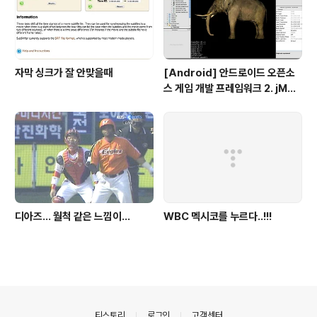
자막 싱크가 잘 안맞을때
[Android] 안드로이드 오픈소
스 게임 개발 프레임워크 2. jMon
keyEngine
디아즈... 월척 같은 느낌이...
WBC 멕시코를 누르다..!!!
의안내
티스토리
로그인
고객센터