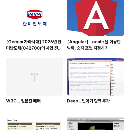
[Gemini 가라사대] 2026년 한
[Angular] Locale 을 이용한
미반도체(042700)의 사업 전망
날짜, 숫자 포맷 지정하기
은?
WBC... 일본전 패배
DeepL 번역기 링크 추가