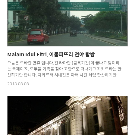
는 7일 강경 이슬람 세력의 거센 반발에도 '미스월드 2013' 대회를
예정대로 개최하지만, 모든 일정을 발리 섬에서 소화하기로 했다고
발표했다.지난 수일간 수천 명의 이슬람 시위대는..
Malam Idul Fitri, 이둘피뜨리 전야 탐방
오늘은 르바란 연휴 입니다.긴 라마단 (금욕기간)이 끝나고 맞이하
는 축제이죠. 모두들 가족을 찾아 고향으로 떠나가고 자카르타는 한
산하기만 합니다. 자카르타 시내길은 아래 사진 처럼 한산하기만 합
니다. 라마단 기간동안 금욕과 기도를 주로 하면서 보내기 때문에
2013.08.08
이슬람 원리주의자들이 타종교에 대한 테러도 자주 발생을 하고 이
교도인들 입장에서는 좀 무서운 기간이기는 합니다. 튀는 행동을 자
제해야하는 기간이죠. 라마단이 끝나기 전에 어려운 이웃을 위해서
자선행위를 하도록 되어있습니다. 그래서 작은 돈 봉투들을 만들어
서 길에서 구걸하는 사람들이나 어려운 사람들을 위해서 나눠주는
광경을 목격할 수 있습니다. 재산이 적다고 해도 이러한 자선을 하
는 것을 볼 수 있어서 훈훈함도 느껴지고 좀 부담되겠다는 느낌도
들고 뭐 ..