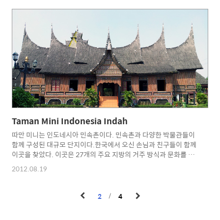
체인점이라고 해도 극장 티켓의 가격은 좀 다릅니다. 웹 사이트를
통해서 가격을 확인할 수 있는데... 제가 간 극장은 평일 25,000루
피아, 주말 35,000 루피아 입니다. 한국돈으로 주말에 4천원 정도...
싸지요? ㅎㅎ 어쨋든 티케팅 후에 영화를 보려 자리에 앉았습니다.
영화가 시작되기 전 광고와 주의사항 영상 등을 보여주는 것은 한국
과 동일합니다. 영화가 ..
Taman Mini Indonesia Indah
따만 미니는 인도네시아 민속촌이다. 민속촌과 다양한 박물관들이
함께 구성된 대규모 단지이다.한국에서 오신 손님과 친구들이 함께
이곳을 찾았다. 이곳은 27개의 주요 지방의 거주 방식과 문화를 보
고 체험할 수 있는 곳이다.규모가 상당한데다가 일일이 다 구경하려
2012.08.19
면 많은 시간을 필요로 한다.민속촌 주변의 다양한 박물관과 놀이
시설들까지 이용하려고 하면 며칠 나누어서 구경해야 제대로 볼 듯
하다. 처음으로 찾는 곳인 수마트라 남부 지역이다.대체로 사진들에
2
4
나타나겠지만 대부분 1층은 아래 사진처럼 빈 공간이다. 1층에는
사람이 거주하지 않고 가축등이 살고 윗층에 사람이 거주하는 형태