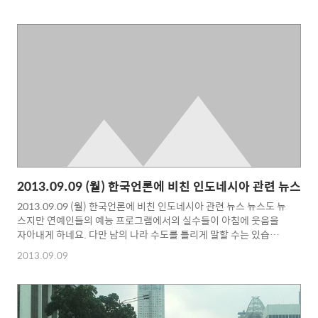
면 정말 수도는 이전이 필요합니다. 예전에 독일 총리가 인니 방문
했다가 길이 막혀서 정상 회담에 늦었던 것만 보아도... 이곳의 교통
은 세계 최악의 수준이라는 것을 알 수 있습니다.교통 및 환경, 식수
등의 문제는 반드시 해결하고 넘어가야 할 듯합니다만 한국에서도
그랬지만 자카르타에서 이권을 영위하고 있는 사람들이 이권을 버
릴 수가 있는가 하는 점이 크게 작용할 듯합니다. 반대에 부딪치다
보면 결국 쉽지 않은 문제가 되겠지요. 긴 국가적 안목이 ..
2013.09.09 (월) 한국언론에 비친 인도네시아 관련 뉴스
2013.09.09 (월) 한국언론에 비친 인도네시아 관련 뉴스 뉴스도 뉴
스지만 연예인들의 예능 프로그램에서의 실수들이 아침에 웃음을
자아내게 하네요. 다만 남의 나라 수도를 틀리게 말할 수는 있습니
다만 김현중씨 같은 경우는 인니에도 영향력이 좀 있는 것으로 아는
2013.09.09
데... 자카르타를 인도의 수도라고 하면 좀 문제가 될 수는 있을 듯합
니다. 물론 농담이라면 무관할 듯~ ㅎㅎ... 은지원씨야 인니 진출을
염두에 두시는 분이 아닐테니 문제가 안되겠지만요. [연합뉴스] 인
도네시아, 올해 미스월드 개최 강행…발리서 개최 인도네시아 정부