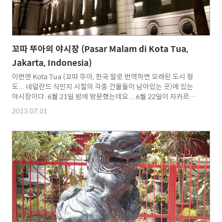
꼬따 뚜아의 야시장 (Pasar Malam di Kota Tua,
Jakarta, Indonesia)
이번엔 Kota Tua (꼬따 뚜아, 한국 말로 번역하면 오래된 도시 정
도... 네덜란드 식민지 시절의 각종 건물들이 남아있는 곳)에 있는
야시장이다. 6월 21일 밤에 방문했는데요... 6월 22일이 자카르타
시의 생일 (HUT Jakarta) 행사가 있어서 행사 준비하는 모습들이
2013.07.01
길가에 많이 보였다. 대부분 외국인들이 밤거리를 다니면 위험하다
는 생각때문에 밤에 선뜻 나서지 못하게 되는데 용기를 내서 나서보
았다. 위치는 차이나타운에서 한블럭 정도 더 올라가면 된다. 이동
방법은 기차를 이용해서 꼬따역 (Stasiun Kota) 에서 하차 해도 되
고, 트랜스 자카르타를 이용해서 이동해도 된다. 꼬따 뚜아 (Kota
Tua) 입구에 위치한 박물관 건물... 입구에서 안쪽을 바라보니 으스
스한 느낌... 이곳..