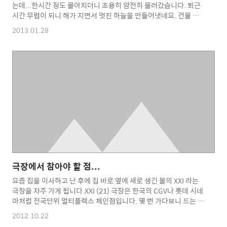
는데...한시간 정도 몰아치더니 조용히 얌전히 물러갔습니다. 퇴근
시간 무렵이 되니 해가 지면서 멋진 하늘을 만들어냇네요. 건물 안
의 창문 넘어에서 폰카로 들이대었기에 화면이 아름답지는 못합니
2013.01.28
다.아쉽지만 이렇게나마 올려봅니다. 이제 퇴근해야겠네요.
극장에서 참아야 할 점...
요즘 집을 이사하고 난 후에 집 바로 옆에 새로 생긴 몰의 XXI 라는
극장을 자주 가게 됩니다.XXI (21) 극장은 한국의 CGV나 롯데 시네
마처럼 전국단위 멀티플렉스 체인점입니다. 몇 번 가다보니 드는 느
낌... 처음 가신 분들은 당황할수 있는 상황들이 있습니다.극장에
2012.10.22
10분쯤 먼저 도착해서 looper라는 영화를 티케팅을 했습니다.같은