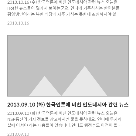
2013.10.16 (수) 한국언론에 비친 인도네시아 관련 뉴스 오늘은
Hot한 뉴스들이 몇가지 보이는군요. 인니에 거주하시는 한인분들
평양냉면이라는 북한 식당에 자주 가시는 듯한데 조심하셔야 할 듯
합니다. 해외식당을 통해 스파이 활동 및 외화벌이를 한다는 기사가
2013.10.16
떳네요. 한방에 종북 빨갱이가 되실 수 있으니 자제하시길 바랍니
다. 인니의 재벌 토히르씨가 인터밀란 구단의 70% 지분을 확보했
다고 하네요. 4천억 정도 가치가 있다고 하니... 2800억 정도를 투
자한 것으로 봐야겠네요. 나라는 달러가 부족한 상황에 넘어가나 마
나 하는데 자금이 어디서 나오는지를 모르겠네요. ^^ 매번 이둘 알
아드하 명절 근처가 되면 염소와 소 냄새가 많이 나서 좀 그랬는데
자카르타 주정부가 거리에서 가축 판매를 못하도록 하..
2013.09.10 (화) 한국언론에 비친 인도네시아 관련 뉴스
2013.09.10 (화) 한국언론에 비친 인도네시아 관련 뉴스 오늘은
NSP통신의 기사 정보를 참고하시면 좋을 듯하네요. 인니에 투자하
실때 아셔야 하는 내용들이 있습니다.인니도 행정수도 이전이 필요
하다는 SBY 대통령의 발표도 눈길을 끄네요. 자카르타의 상황이라
2013.09.10